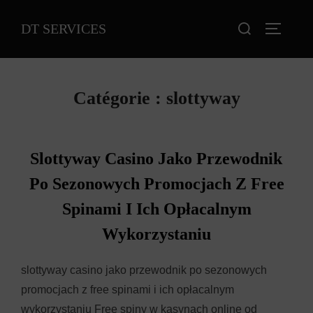
Aller
Rechercher :
DT SERVICES
au
PERMUT
contenu
Catégorie :
slottyway
Slottyway Casino Jako Przewodnik
Po Sezonowych Promocjach Z Free
Spinami I Ich Opłacalnym
Wykorzystaniu
slottyway casino jako przewodnik po sezonowych
promocjach z free spinami i ich opłacalnym
wykorzystaniu Free spiny w kasynach online od