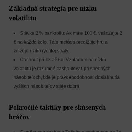
Základná stratégia pre nízku
volatilitu
Stávka 2 % bankrollu: Ak máte 100 €, vsádzajte 2
€ na každé kolo. Táto metóda predlžuje hru a
znižuje riziko rýchlej straty.
Cashout pri 4× až 6×: Vzhľadom na nízku
volatilitu je rozumné cashoutovať pri stredných
násobiteľoch, kde je pravdepodobnosť dosiahnutia
vyšších násobiteľov stále dobrá.
Pokročilé taktiky pre skúsených
hráčov