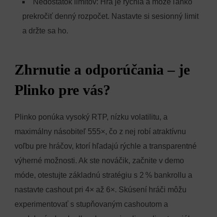
Nedostatok limitov: Hra je rýchla a môže ľahko
prekročiť denný rozpočet. Nastavte si sesionný limit
a držte sa ho.
Zhrnutie a odporúčania – je
Plinko pre vás?
Plinko ponúka vysoký RTP, nízku volatilitu, a
maximálny násobiteľ 555×, čo z nej robí atraktívnu
voľbu pre hráčov, ktorí hľadajú rýchle a transparentné
výherné možnosti. Ak ste nováčik, začnite v demo
móde, otestujte základnú stratégiu s 2 % bankrollu a
nastavte cashout pri 4× až 6×. Skúsení hráči môžu
experimentovať s stupňovaným cashoutom a