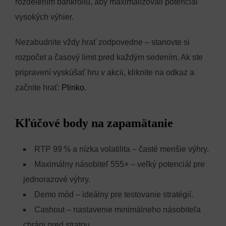
rozdelením bankrollu, aby maximalizovali potenciál
vysokých výhier.
Nezabudnite vždy hrať zodpovedne – stanovte si
rozpočet a časový limit pred každým sedením. Ak ste
pripravení vyskúšať hru v akcii, kliknite na odkaz a
začnite hrať:
Plinko
.
Kľúčové body na zapamätanie
RTP 99 % a nízka volatilita – časté menšie výhry.
Maximálny násobiteľ 555× – veľký potenciál pre
jednorazové výhry.
Demo mód – ideálny pre testovanie stratégií.
Cashout – nastavenie minimálneho násobiteľa
chráni pred stratou.