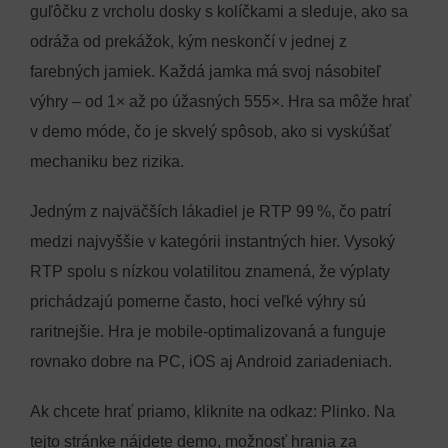
guľôčku z vrcholu dosky s kolíčkami a sleduje, ako sa
odráža od prekážok, kým neskončí v jednej z
farebných jamiek. Každá jamka má svoj násobiteľ
výhry – od 1× až po úžasných 555×. Hra sa môže hrať
v demo móde, čo je skvelý spôsob, ako si vyskúšať
mechaniku bez rizika.
Jedným z najväčších lákadiel je RTP 99 %, čo patrí
medzi najvyššie v kategórii instantných hier. Vysoký
RTP spolu s nízkou volatilitou znamená, že výplaty
prichádzajú pomerne často, hoci veľké výhry sú
raritnejšie. Hra je mobile‑optimalizovaná a funguje
rovnako dobre na PC, iOS aj Android zariadeniach.
Ak chcete hrať priamo, kliknite na odkaz: Plinko. Na
tejto stránke nájdete demo, možnosť hrania za