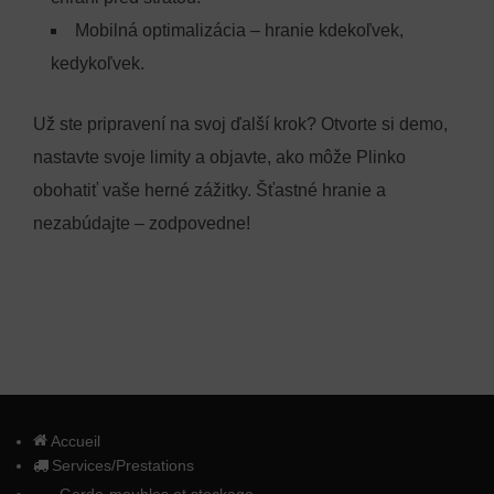
Mobilná optimalizácia – hranie kdekoľvek,
kedykoľvek.
Už ste pripravení na svoj ďalší krok? Otvorte si demo,
nastavte svoje limity a objavte, ako môže Plinko
obohatiť vaše herné zážitky. Šťastné hranie a
nezabúdajte – zodpovedne!
Accueil
Services/Prestations
Garde-meubles et stockage