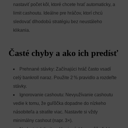
nastaviť počet kôl, ktoré chcete hrať automaticky, a
limit cashoutu. Ideálne pre hráčov, ktorí chcú
sledovať dlhodobú stratégiu bez neustáleho
klikania.
Časté chyby a ako ich predísť
Prehnané stávky: Začínajúci hráč často vsadí
celý bankroll naraz. Použite 2 % pravidlo a rozdeľte
stávky.
Ignorovanie cashoutu: Nevyužívanie cashoutu
vedie k tomu, že guľôčka dopadne do nízkeho
násobiteľa a stratíte viac. Nastavte si vždy
minimálny cashout (napr. 3×).