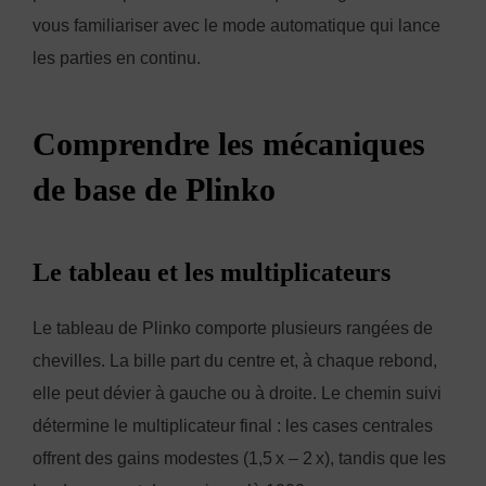
vous familiariser avec le mode automatique qui lance
les parties en continu.
Comprendre les mécaniques
de base de Plinko
Le tableau et les multiplicateurs
Le tableau de Plinko comporte plusieurs rangées de
chevilles. La bille part du centre et, à chaque rebond,
elle peut dévier à gauche ou à droite. Le chemin suivi
détermine le multiplicateur final : les cases centrales
offrent des gains modestes (1,5 x – 2 x), tandis que les