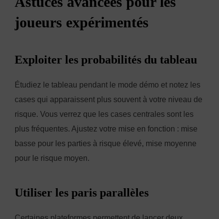
Astuces avancées pour les
joueurs expérimentés
Exploiter les probabilités du tableau
Étudiez le tableau pendant le mode démo et notez les
cases qui apparaissent plus souvent à votre niveau de
risque. Vous verrez que les cases centrales sont les
plus fréquentes. Ajustez votre mise en fonction : mise
basse pour les parties à risque élevé, mise moyenne
pour le risque moyen.
Utiliser les paris parallèles
Certaines plateformes permettent de lancer deux