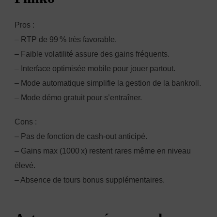
Pros :
– RTP de 99 % très favorable.
– Faible volatilité assure des gains fréquents.
– Interface optimisée mobile pour jouer partout.
– Mode automatique simplifie la gestion de la bankroll.
– Mode démo gratuit pour s’entraîner.
Cons :
– Pas de fonction de cash‑out anticipé.
– Gains max (1000 x) restent rares même en niveau
élevé.
– Absence de tours bonus supplémentaires.