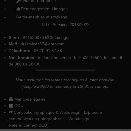
Vie de l’entreprise
Déménagement Limoges
Garde-meubles et stockage
© DT Services 2018/2022
Siren :
841530876 RCS Limoges
Mail :
dtservices87@eprocom
Téléphone :
06 70 91 37 58
Nos horaires :
du lundi au vendredi : 9h00-19h00, le samedi
de 9h00 à 18h00
Nous assurons les visites techniques à votre domicile,
jusqu’à 20h00 en semaine et 18h00 le samedi
Mentions légales
CGU
Conception graphique & Webdesign : E-procom
communication (Infographiste – Webdesign –
Référencement SEO)