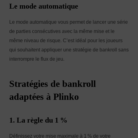
Le mode automatique
Le mode automatique vous permet de lancer une série
de parties consécutives avec la même mise et le
même niveau de risque. C’est idéal pour les joueurs
qui souhaitent appliquer une stratégie de bankroll sans
interrompre le flux de jeu.
Stratégies de bankroll
adaptées à Plinko
1. La règle du 1 %
Définissez votre mise maximale à 1 % de votre