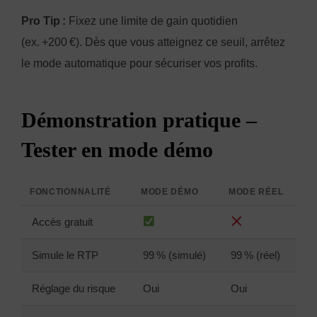
Pro Tip :
Fixez une limite de gain quotidien
(ex. +200 €). Dès que vous atteignez ce seuil, arrêtez
le mode automatique pour sécuriser vos profits.
Démonstration pratique –
Tester en mode démo
FONCTIONNALITÉ
MODE DÉMO
MODE RÉEL
Accès gratuit
Simule le RTP
99 % (simulé)
99 % (réel)
Réglage du risque
Oui
Oui