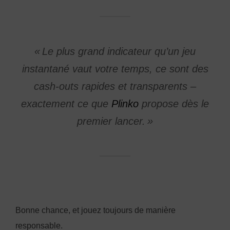
« Le plus grand indicateur qu’un jeu
instantané vaut votre temps, ce sont des
cash‑outs rapides et transparents –
exactement ce que
Plinko
propose dès le
premier lancer. »
Bonne chance, et jouez toujours de manière
responsable.