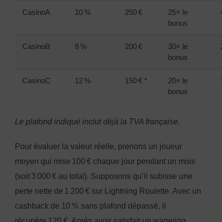
CasinoA
10 %
250 €
25× le
bonus
CasinoB
8 %
200 €
30× le
bonus
CasinoC
12 %
150 € *
20× le
bonus
Le plafond indiqué inclut déjà la TVA française.
Pour évaluer la valeur réelle, prenons un joueur
moyen qui mise 100 € chaque jour pendant un mois
(soit 3 000 € au total). Supposons qu’il subisse une
perte nette de 1 200 € sur Lightning Roulette. Avec un
cashback de 10 % sans plafond dépassé, il
récupère 120 €. Après avoir satisfait un wagering