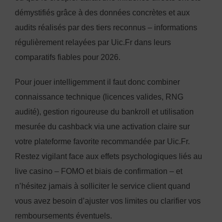
démystifiés grâce à des données concrètes et aux
audits réalisés par des tiers reconnus – informations
régulièrement relayées par Uic.Fr dans leurs
comparatifs fiables pour 2026.
Pour jouer intelligemment il faut donc combiner
connaissance technique (licences valides, RNG
audité), gestion rigoureuse du bankroll et utilisation
mesurée du cashback via une activation claire sur
votre plateforme favorite recommandée par Uic.Fr.
Restez vigilant face aux effets psychologiques liés au
live casino – FOMO et biais de confirmation – et
n’hésitez jamais à solliciter le service client quand
vous avez besoin d’ajuster vos limites ou clarifier vos
remboursements éventuels.