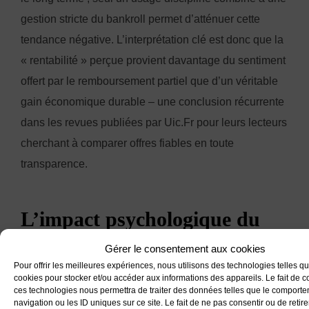
gestion stricte du bankroll permet d’atténuer cette
tendance négative. L’interprétation clé est donc que la
« rentabilité » perçue provient davantage du sentiment
offert par le remboursement partiel que d’un véritable
gain économique durable – une conclusion récurrente
dans les revues publiées par Uic.Fr pour leurs lecteurs
cherchant à comparer offres fiables en toute
transparence.
L’impact psychologique du
live casino : pourquoi les
Gérer le consentement aux cookies
Pour offrir les meilleures expériences, nous utilisons des technologies telles qu
joueurs restent accros
cookies pour stocker et/ou accéder aux informations des appareils. Le fait de c
ces technologies nous permettra de traiter des données telles que le comport
navigation ou les ID uniques sur ce site. Le fait de ne pas consentir ou de retire