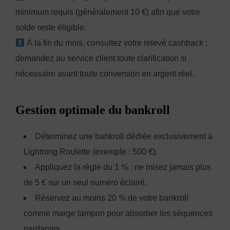
minimum requis (généralement 10 €) afin que votre
solde reste éligible.
À la fin du mois, consultez votre relevé cashback ;
demandez au service client toute clarification si
nécessaire avant toute conversion en argent réel.
Gestion optimale du bankroll
Déterminez une bankroll dédiée exclusivement à
Lightning Roulette (exemple : 500 €).
Appliquez la règle du 1 % : ne misez jamais plus
de 5 € sur un seul numéro éclairé.
Réservez au moins 20 % de votre bankroll
comme marge tampon pour absorber les séquences
perdantes.