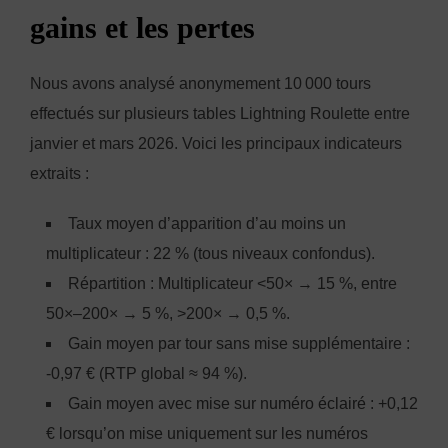
gains et les pertes
Nous avons analysé anonymement 10 000 tours
effectués sur plusieurs tables Lightning Roulette entre
janvier et mars 2026. Voici les principaux indicateurs
extraits :
Taux moyen d’apparition d’au moins un
multiplicateur : 22 % (tous niveaux confondus).
Répartition : Multiplicateur <50× → 15 %, entre
50×–200× → 5 %, >200× → 0,5 %.
Gain moyen par tour sans mise supplémentaire :
‑0,97 € (RTP global ≈ 94 %).
Gain moyen avec mise sur numéro éclairé : +0,12
€ lorsqu’on mise uniquement sur les numéros