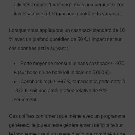
affichés comme “Lightning”, mais uniquement si l’on
limite sa mise à 1 € max pour contrôler la variance.
Lorsque nous appliquons un cashback standard de 10
% avec un plafond quotidien de 50 €, l’impact net sur
ces données est le suivant :
Perte moyenne mensuelle sans cashback ≈ ‑970
€ (sur base d’une bankroll initiale de 5 000 €).
Cashback reçu ≈ +97 €, ramenant la perte nette à
‑873 €, soit une amélioration relative de 9 %
seulement.
Ces chiffres confirment que même avec un programme
généreux, le joueur reste généralement déficitaire sur
le long terme ; seul un usage discipliné combiné à une