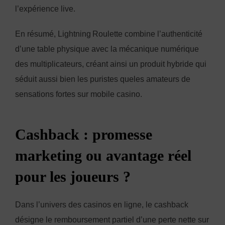
l’expérience live.
En résumé, Lightning Roulette combine l’authenticité
d’une table physique avec la mécanique numérique
des multiplicateurs, créant ainsi un produit hybride qui
séduit aussi bien les puristes queles amateurs de
sensations fortes sur mobile casino.
Cashback : promesse
marketing ou avantage réel
pour les joueurs ?
Dans l’univers des casinos en ligne, le cashback
désigne le remboursement partiel d’une perte nette sur