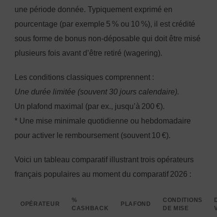
une période donnée. Typiquement exprimé en
pourcentage (par exemple 5 % ou 10 %), il est crédité
sous forme de bonus non‑déposable qui doit être misé
plusieurs fois avant d’être retiré (wagering).
Les conditions classiques comprennent :
Une durée limitée (souvent 30 jours calendaire).
Un plafond maximal (par ex., jusqu’à 200 €).
* Une mise minimale quotidienne ou hebdomadaire
pour activer le remboursement (souvent 10 €).
Voici un tableau comparatif illustrant trois opérateurs
français populaires au moment du comparatif 2026 :
%
CONDITIONS
OPÉRATEUR
PLAFOND
CASHBACK
DE MISE