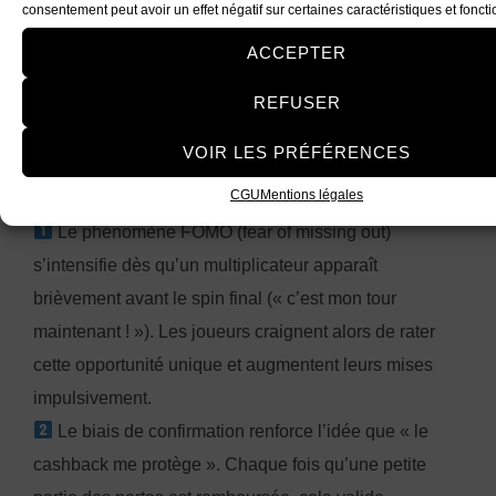
Le streaming en temps réel crée une connexion
consentement peut avoir un effet négatif sur certaines caractéristiques et foncti
quasi‑sociale entre le joueur et le croupier ; on ressent
ACCEPTER
presque une présence physique grâce aux
REFUSER
commentaires audio et aux gestes visibles à l’écran.
Cette proximité déclenche deux réponses
VOIR LES PRÉFÉRENCES
psychologiques majeures :
CGU
Mentions légales
Le phénomène FOMO (fear of missing out)
s’intensifie dès qu’un multiplicateur apparaît
brièvement avant le spin final (« c’est mon tour
maintenant ! »). Les joueurs craignent alors de rater
cette opportunité unique et augmentent leurs mises
impulsivement.
Le biais de confirmation renforce l’idée que « le
cashback me protège ». Chaque fois qu’une petite