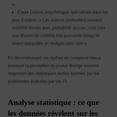
».
Claire Dubois, psychologue spécialisée dans les
jeux d’argent : « Les joueurs confondent souvent
volatilité élevée avec probabilité accrue ; cela crée
une illusion de contrôle très puissante lorsqu’ils
voient apparaître un multiplicateur rare ».
En déconstruisant ces mythes on comprend mieux
pourquoi la perception du joueur diverge souvent
largement des statistiques réelles fournies par les
plateformes évaluées par Uic.Fr.
Analyse statistique : ce que
les données révèlent sur les