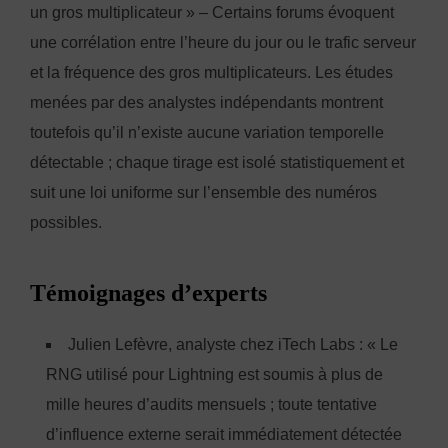
un gros multiplicateur » – Certains forums évoquent
une corrélation entre l’heure du jour ou le trafic serveur
et la fréquence des gros multiplicateurs. Les études
menées par des analystes indépendants montrent
toutefois qu’il n’existe aucune variation temporelle
détectable ; chaque tirage est isolé statistiquement et
suit une loi uniforme sur l’ensemble des numéros
possibles.
Témoignages d’experts
Julien Lefèvre, analyste chez iTech Labs : « Le
RNG utilisé pour Lightning est soumis à plus de
mille heures d’audits mensuels ; toute tentative
d’influence externe serait immédiatement détectée