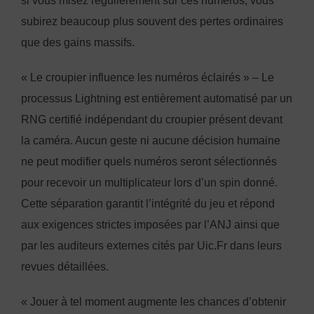
si vous misez régulièrement sur ces numéros, vous
subirez beaucoup plus souvent des pertes ordinaires
que des gains massifs.
« Le croupier influence les numéros éclairés » – Le
processus Lightning est entièrement automatisé par un
RNG certifié indépendant du croupier présent devant
la caméra. Aucun geste ni aucune décision humaine
ne peut modifier quels numéros seront sélectionnés
pour recevoir un multiplicateur lors d’un spin donné.
Cette séparation garantit l’intégrité du jeu et répond
aux exigences strictes imposées par l’ANJ ainsi que
par les auditeurs externes cités par Uic.Fr dans leurs
revues détaillées.
« Jouer à tel moment augmente les chances d’obtenir