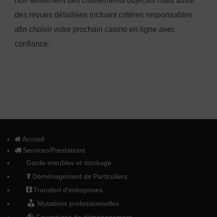
non seulement des classements objectifs mais aussi
des revues détaillées incluant critères responsables
afin choisir votre prochain casino en ligne avec
confiance.
Accueil
Services/Prestations
Garde-meubles et stockage
Déménagement de Particuliers
Transfert d’entreprises
Mutations professionnelles
Fournitures de déménagement