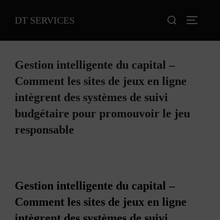
Aller
Rechercher :
DT SERVICES
au
PERMUT
contenu
Gestion intelligente du capital –
Comment les sites de jeux en ligne
intègrent des systèmes de suivi
budgétaire pour promouvoir le jeu
responsable
Gestion intelligente du capital –
Comment les sites de jeux en ligne
intègrent des systèmes de suivi