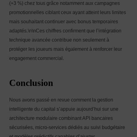
(+3 %) chez tous grâce notamment aux campagnes
promotionnelles ciblant ceux ayant atteint leurs limites
mais souhaitant continuer avec bonus temporaires
adaptés.\n\nCes chiffres confirment que l’intégration
technique avancée contribue non seulement à
protéger les joueurs mais également à renforcer leur
engagement commercial.
Conclusion
Nous avons passé en revue comment la gestion
intelligente du capital s’appuie aujourd’hui sur une
architecture modulaire combinant API bancaires
sécurisées, micro‑services dédiés au suivi budgétaire
et modèles prédictifs capables d’ajuster