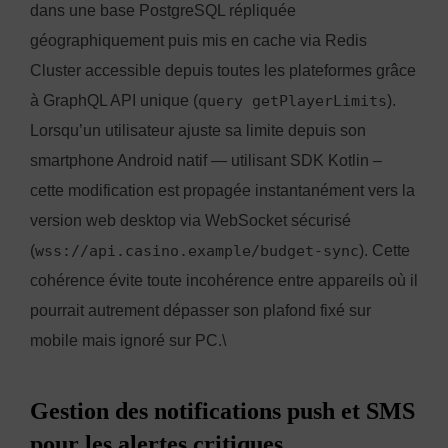
dans une base PostgreSQL répliquée
géographiquement puis mis en cache via Redis
Cluster accessible depuis toutes les plateformes grâce
à GraphQL API unique (
query getPlayerLimits
).
Lorsqu’un utilisateur ajuste sa limite depuis son
smartphone Android natif — utilisant SDK Kotlin –
cette modification est propagée instantanément vers la
version web desktop via WebSocket sécurisé
(
wss://api.casino.example/budget-sync
). Cette
cohérence évite toute incohérence entre appareils où il
pourrait autrement dépasser son plafond fixé sur
mobile mais ignoré sur PC.\
Gestion des notifications push et SMS
pour les alertes critiques