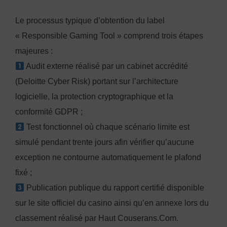
Le processus typique d’obtention du label
« Responsible Gaming Tool » comprend trois étapes
majeures :
Audit externe réalisé par un cabinet accrédité
(Deloitte Cyber Risk) portant sur l’architecture
logicielle, la protection cryptographique et la
conformité GDPR ;
Test fonctionnel où chaque scénario limite est
simulé pendant trente jours afin vérifier qu’aucune
exception ne contourne automatiquement le plafond
fixé ;
Publication publique du rapport certifié disponible
sur le site officiel du casino ainsi qu’en annexe lors du
classement réalisé par Haut Couserans.Com.