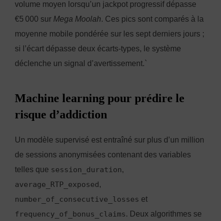
volume moyen lorsqu’un jackpot progressif dépasse
€5 000 sur
Mega Moolah
. Ces pics sont comparés à la
moyenne mobile pondérée sur les sept derniers jours ;
si l’écart dépasse deux écarts-types, le système
déclenche un signal d’avertissement.`
Machine learning pour prédire le
risque d’addiction
Un modèle supervisé est entraîné sur plus d’un million
de sessions anonymisées contenant des variables
telles que
session_duration
,
average_RTP_exposed
,
number_of_consecutive_losses
et
frequency_of_bonus_claims
. Deux algorithmes se