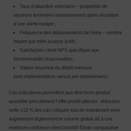
Taux d’abandon volontaire – proportion de
sessions terminées volontairement après réception
d’une alerte budget ;
Fréquence des dépassements de limite – nombre
moyen par mille joueurs actifs ;
Satisfaction client NPS spécifique aux
fonctionnalités responsables ;
Valeur moyenne du dépôt mensuel
post‑implémentation versus pré‑déploiement.\
Ces indicateurs permettent aux directions produit
quantifier précisément l’effet positif attendu : réduction
nette ≥15 % des cas critiques tout en maintenant voire
augmentant légèrement le volume global dû à une
meilleure confiance client.\n\n### Étude comparative