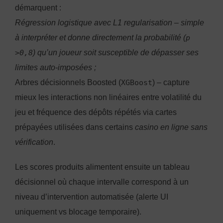
démarquent :
Régression logistique avec L1 regularisation – simple
à interpréter et donne directement la probabilité (
p
>0,8
) qu’un joueur soit susceptible de dépasser ses
limites auto‑imposées ;
Arbres décisionnels Boosted (
XGBoost
) – capture
mieux les interactions non linéaires entre volatilité du
jeu et fréquence des dépôts répétés via cartes
prépayées utilisées dans certains
casino en ligne sans
vérification
.
Les scores produits alimentent ensuite un tableau
décisionnel où chaque intervalle correspond à un
niveau d’intervention automatisée (alerte UI
uniquement vs blocage temporaire).