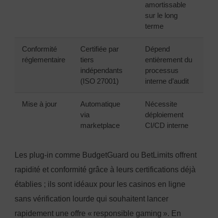
amortissable
sur le long
terme
Conformité
Certifiée par
Dépend
réglementaire
tiers
entièrement du
indépendants
processus
(ISO 27001)
interne d’audit
Mise à jour
Automatique
Nécessite
via
déploiement
marketplace
CI/CD interne
Les plug‑in comme BudgetGuard ou BetLimits offrent
rapidité et conformité grâce à leurs certifications déjà
établies ; ils sont idéaux pour les casinos en ligne
sans vérification lourde qui souhaitent lancer
rapidement une offre « responsible gaming ». En