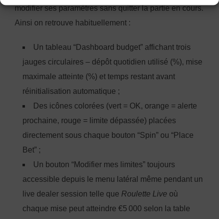
modifier ses paramètres sans quitter la partie en cours.
Ainsi on retrouve habituellement :
Un tableau “Dashboard budget” affichant trois
jauges circulaires – dépôt quotidien utilisé (%), mise
maximale atteinte (%) et temps restant avant
réinitialisation automatique ;
Des icônes colorées (vert = OK, orange = alerte
prochaine, rouge = limite dépassée) placées
directement sous chaque bouton “Spin” ou “Place
Bet” ;
Un bouton “Modifier mes limites” toujours
accessible depuis le menu latéral même pendant un
live dealer session telle que
Roulette Live
où
chaque mise peut atteindre €5 000 selon la table