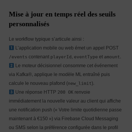
Mise à jour en temps réel des seuils
personnalisés
Le workflow typique s’articule ainsi :
L’application mobile ou web émet un appel POST
/events
contenant
playerId
,
eventType
et
amount
.
Le moteur décisionnel consomme cet événement
via Kafka®, applique le modèle ML entraîné puis
calcule le nouveau plafond (
new_limit
).
Une réponse HTTP
200 OK
renvoie
immédiatement la nouvelle valeur au client qui affiche
une notification push (« Votre limite quotidienne passe
maintenant à €150 ») via Firebase Cloud Messaging
ou SMS selon la préférence configurée dans le profil