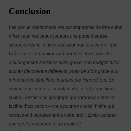
Conclusion
Les bonus hebdomadaires accompagnés de free spins
offrent aux nouveaux joueurs une porte d’entrée
sécurisée dans l’univers passionnant du jeu en ligne.
Grâce à ces promotions récurrentes, il est possible
d’allonger ses sessions sans grever son budget initial
tout en découvrant différents types de slots grâce aux
informations détaillées fournies par Icinori.Com.
En
suivant nos critères – montant réel offert, conditions
claires, restrictions géographiques transparentes et
facilité d’activation – vous pourrez choisir l’offre qui
correspond parfaitement à votre profil.
Enfin, adopter
une gestion rigoureuse du bankroll