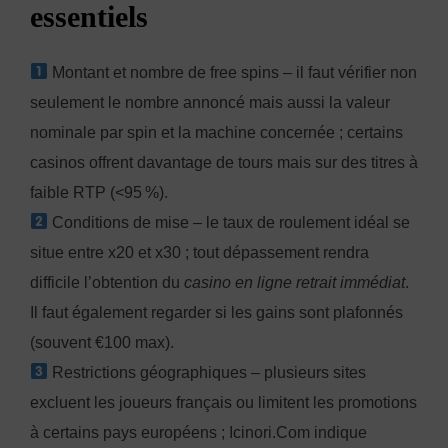
essentiels
Montant et nombre de free spins – il faut vérifier non
seulement le nombre annoncé mais aussi la valeur
nominale par spin et la machine concernée ; certains
casinos offrent davantage de tours mais sur des titres à
faible RTP (<95 %).
Conditions de mise – le taux de roulement idéal se
situe entre x20 et x30 ; tout dépassement rendra
difficile l’obtention du
casino en ligne retrait immédiat
.
Il faut également regarder si les gains sont plafonnés
(souvent €100 max).
Restrictions géographiques – plusieurs sites
excluent les joueurs français ou limitent les promotions
à certains pays européens ; Icinori.Com indique