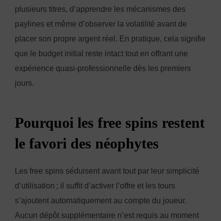
plusieurs titres, d’apprendre les mécanismes des
paylines et même d’observer la volatilité avant de
placer son propre argent réel. En pratique, cela signifie
que le budget initial reste intact tout en offrant une
expérience quasi‑professionnelle dès les premiers
jours.
Pourquoi les free spins restent
le favori des néophytes
Les free spins séduisent avant tout par leur simplicité
d’utilisation ; il suffit d’activer l’offre et les tours
s’ajoutent automatiquement au compte du joueur.
Aucun dépôt supplémentaire n’est requis au moment