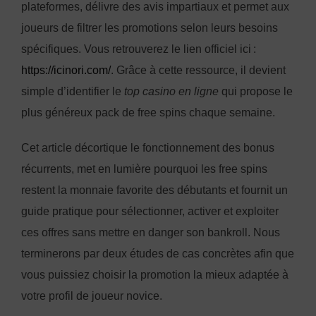
plateformes, délivre des avis impartiaux et permet aux
joueurs de filtrer les promotions selon leurs besoins
spécifiques. Vous retrouverez le lien officiel ici :
https://icinori.com/
. Grâce à cette ressource, il devient
simple d’identifier le
top casino en ligne
qui propose le
plus généreux pack de free spins chaque semaine.
Cet article décortique le fonctionnement des bonus
récurrents, met en lumière pourquoi les free spins
restent la monnaie favorite des débutants et fournit un
guide pratique pour sélectionner, activer et exploiter
ces offres sans mettre en danger son bankroll. Nous
terminerons par deux études de cas concrètes afin que
vous puissiez choisir la promotion la mieux adaptée à
votre profil de joueur novice.