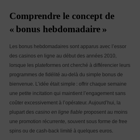
Comprendre le concept de
« bonus hebdomadaire »
Les bonus hebdomadaires sont apparus avec l’essor
des casinos en ligne au début des années 2010,
lorsque les plateformes ont cherché à différencier leurs
programmes de fidélité au-delà du simple bonus de
bienvenue. L’idée était simple : offrir chaque semaine
une petite incitation qui maintient l’engagement sans
coûter excessivement à l’opérateur. Aujourd’hui, la
plupart des
casino en ligne fiable
proposent au moins
une promotion récurrente, souvent sous forme de free
spins ou de cash‑back limité à quelques euros.