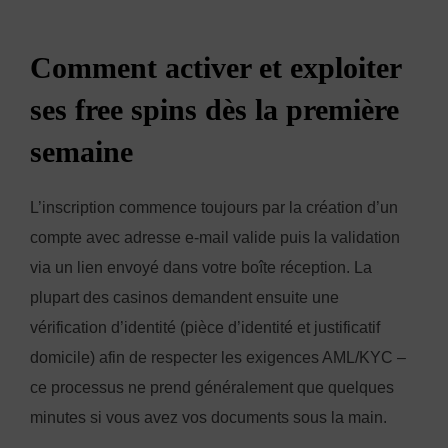
Comment activer et exploiter
ses free spins dès la première
semaine
L’inscription commence toujours par la création d’un
compte avec adresse e‑mail valide puis la validation
via un lien envoyé dans votre boîte réception. La
plupart des casinos demandent ensuite une
vérification d’identité (pièce d’identité et justificatif
domicile) afin de respecter les exigences AML/KYC –
ce processus ne prend généralement que quelques
minutes si vous avez vos documents sous la main.