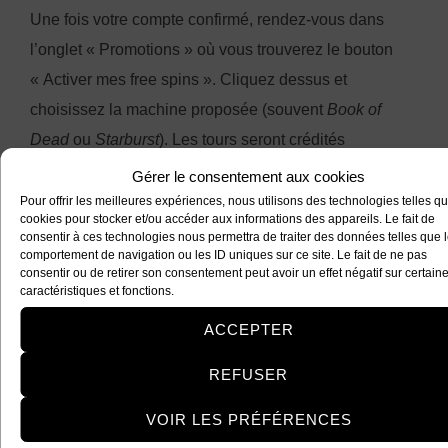
Une fois votre compte confirmé, rendez‑vous dans
l’onglet « Promotions » où vous trouverez le bouton
« Activer mes free spins ». Cliquez dessus et
choisissez la machine proposée (souvent
Book of
Dead
ou
Starburst
). Les tours seront crédités
immédiatement dans votre portefeuille virtuel et
Gérer le consentement aux cookies
apparaîtront sous forme d’icône dédiée dans votre
Pour offrir les meilleures expériences, nous utilisons des technologies telles qu
cookies pour stocker et/ou accéder aux informations des appareils. Le fait de
tableau de bord gaming.
consentir à ces technologies nous permettra de traiter des données telles que 
comportement de navigation ou les ID uniques sur ce site. Le fait de ne pas
consentir ou de retirer son consentement peut avoir un effet négatif sur certain
Pour maximiser vos chances, privilégiez une slot dont
caractéristiques et fonctions.
la volatilité correspond à votre tolérance au risque :
ACCEPTER
– Volatilité basse – gains fréquents mais modestes
(exemple :
Aloha! Cluster Pays
).
REFUSER
– Volatilité moyenne – équilibre entre fréquence et
VOIR LES PRÉFÉRENCES
taille des gains (
Gonzo’s Quest
).