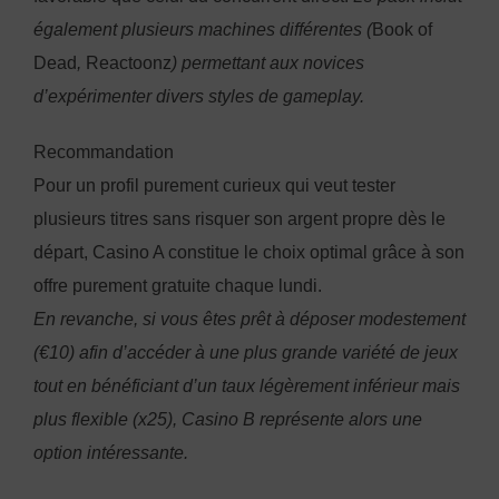
également plusieurs machines différentes (
Book of
Dead
,
Reactoonz
) permettant aux novices
d’expérimenter divers styles de gameplay.
Recommandation
Pour un profil purement curieux qui veut tester
plusieurs titres sans risquer son argent propre dès le
départ, Casino A constitue le choix optimal grâce à son
offre purement gratuite chaque lundi.
En revanche, si vous êtes prêt à déposer modestement
(€10) afin d’accéder à une plus grande variété de jeux
tout en bénéficiant d’un taux légèrement inférieur mais
plus flexible (x25), Casino B représente alors une
option intéressante.