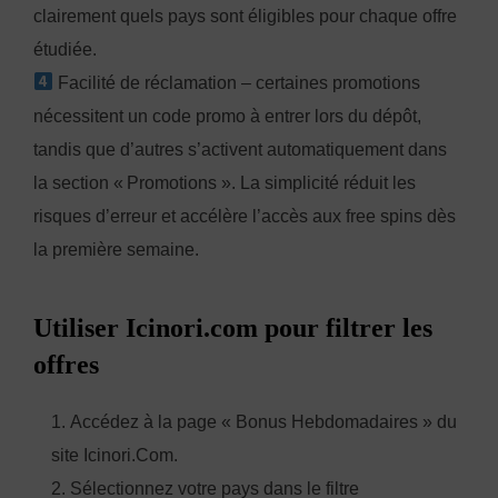
clairement quels pays sont éligibles pour chaque offre
étudiée.
Facilité de réclamation – certaines promotions
nécessitent un code promo à entrer lors du dépôt,
tandis que d’autres s’activent automatiquement dans
la section « Promotions ». La simplicité réduit les
risques d’erreur et accélère l’accès aux free spins dès
la première semaine.
Utiliser Icinori.com pour filtrer les
offres
Accédez à la page « Bonus Hebdomadaires » du
site Icinori.Com.
Sélectionnez votre pays dans le filtre