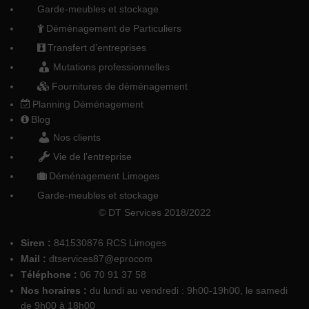
Garde-meubles et stockage
Déménagement de Particuliers
Transfert d’entreprises
Mutations professionnelles
Fournitures de déménagement
Planning Déménagement
Blog
Nos clients
Vie de l’entreprise
Déménagement Limoges
Garde-meubles et stockage
© DT Services 2018/2022
Siren :
841530876 RCS Limoges
Mail :
dtservices87@eprocom
Téléphone :
06 70 91 37 58
Nos horaires :
du lundi au vendredi : 9h00-19h00, le samedi
de 9h00 à 18h00